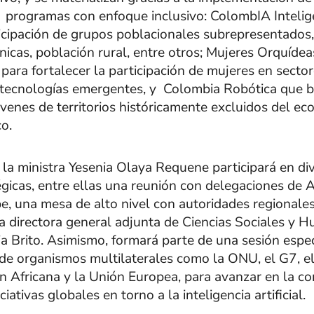
 programas con enfoque inclusivo: ColombIA Intelig
icipación de grupos poblacionales subrepresentados
icas, población rural, entre otros; Mujeres Orquídea
para fortalecer la participación de mujeres en secto
 tecnologías emergentes, y Colombia Robótica que be
óvenes de territorios históricamente excluidos del ec
co.
, la ministra Yesenia Olaya Requene participará en di
égicas, entre ellas una reunión con delegaciones de 
be, una mesa de alto nivel con autoridades regionale
a directora general adjunta de Ciencias Sociales y 
a Brito. Asimismo, formará parte de una sesión espec
de organismos multilaterales como la ONU, el G7, el
 Africana y la Unión Europea, para avanzar en la c
iciativas globales en torno a la inteligencia artificial.