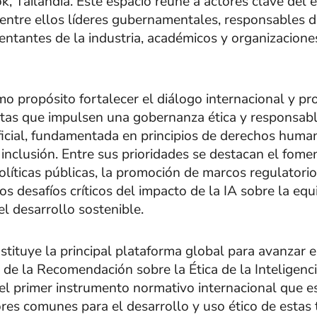
k, Tailandia. Este espacio reúne a actores clave del 
 entre ellos líderes gubernamentales, responsables de
entantes de la industria, académicos y organizacione
omo propósito fortalecer el diálogo internacional y p
tas que impulsen una gobernanza ética y responsabl
ificial, fundamentada en principios de derechos huma
 inclusión. Entre sus prioridades se destacan el fome
líticas públicas, la promoción de marcos regulatorio
los desafíos críticos del impacto de la IA sobre la equ
 el desarrollo sostenible.
stituye la principal plataforma global para avanzar e
e la Recomendación sobre la Ética de la Inteligencia
l primer instrumento normativo internacional que e
ores comunes para el desarrollo y uso ético de estas 