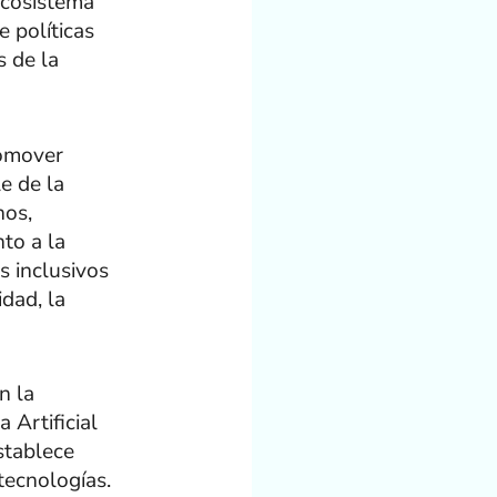
ecosistema
 políticas
s de la
romover
e de la
nos,
nto a la
s inclusivos
idad, la
n la
 Artificial
stablece
tecnologías.