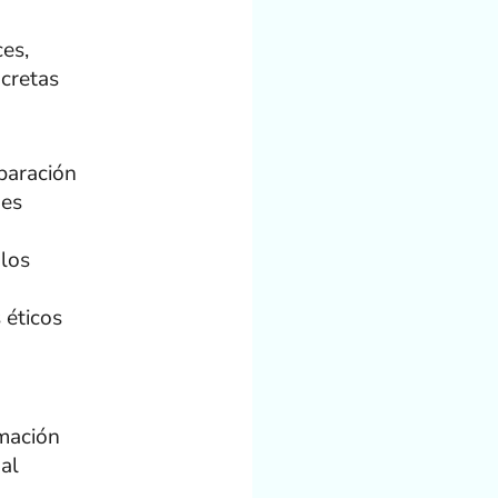
es,
ncretas
paración
des
 los
 éticos
rmación
al