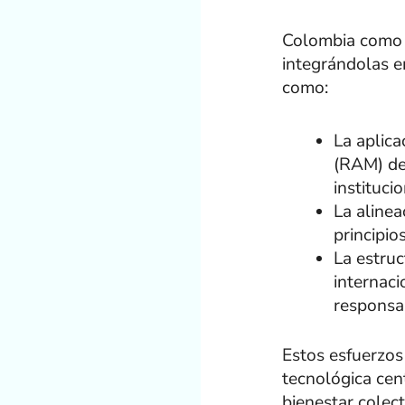
Colombia como p
integrándolas e
como:
La aplic
(RAM) de
institucio
La alinea
principio
La estruc
internac
responsa
Estos esfuerzos
tecnológica cent
bienestar colect