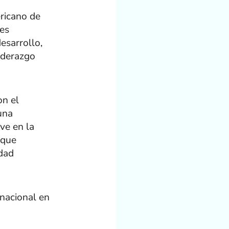
ricano de
des
desarrollo,
iderazgo
on el
una
ve en la
oque
idad
rnacional en