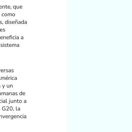
ente, que
, como
s, diseñada
res
neficia a
osistema
versas
América
s y un
Humanas de
ial junto a
 G20, la
onvergencia