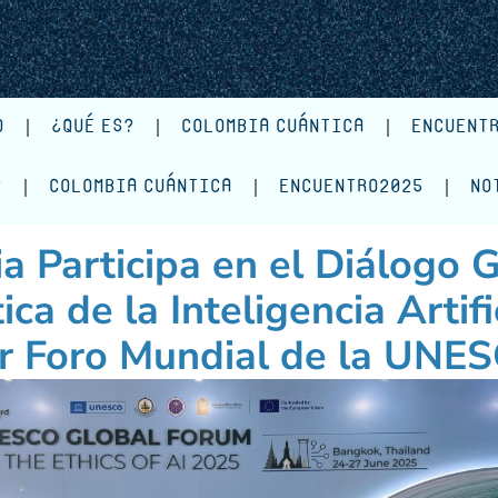
O
¿QUÉ ES?
COLOMBIA CUÁNTICA
ENCUENT
?
COLOMBIA CUÁNTICA
ENCUENTRO2025
NO
a Participa en el Diálogo 
ica de la Inteligencia Artifi
er Foro Mundial de la UNE