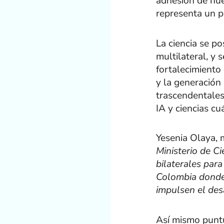
adhesión de nues
representa un p
La ciencia se po
multilateral, y 
fortalecimiento
y la generación 
trascendentales
IA y ciencias cu
Yesenia Olaya, m
Ministerio de C
bilaterales par
Colombia donde l
impulsen el des
Así mismo puntu