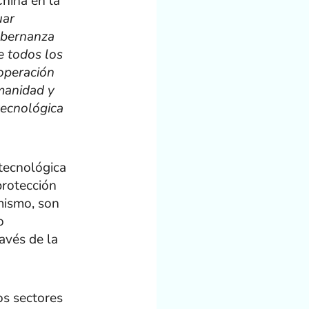
hina en la
uar
gobernanza
re todos los
ooperación
umanidad y
tecnológica
tecnológica
protección
mismo, son
o
ravés de la
os sectores