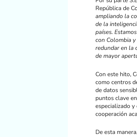
Por su parte S.
República de Co
ampliando la co
de la inteligenc
países. Estamos
con Colombia y q
redundar en la 
de mayor apertu
Con este hito, 
como centros de
de datos sensib
puntos clave en
especializado y 
cooperación ac
De esta manera,