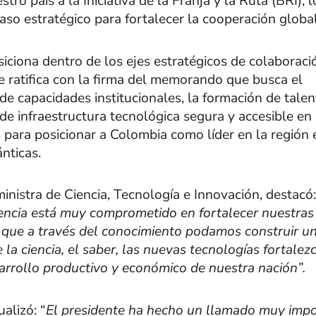
tro país a la Iniciativa de la Franja y la Ruta (BRI), 
aso estratégico para fortalecer la cooperación global
siciona dentro de los ejes estratégicos de colaboraci
se ratifica con la firma del memorando que busca el
 de capacidades institucionales, la formación de tal
de infraestructura tecnológica segura y accesible en
 para posicionar a Colombia como líder en la región 
ánticas.
inistra de Ciencia, Tecnología e Innovación, destacó:
iencia está muy comprometido en fortalecer nuestras
a que a través del conocimiento podamos construir u
a ciencia, el saber, las nuevas tecnologías fortalez
arrollo productivo y económico de nuestra nación”.
alizó: “
El presidente ha hecho un llamado muy impo