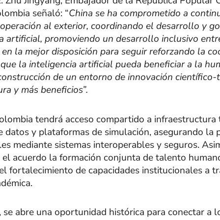
E. Zhu Jingyang, Embajador de la República Popular C
lombia señaló: “
China se ha comprometido a contin
operación al exterior, coordinando el desarrollo y 
ia artificial, promoviendo un desarrollo inclusivo ent
 en la mejor disposición para seguir reforzando la c
ue la inteligencia artificial pueda beneficiar a la h
construcción de un entorno de innovación científico-
ra y más beneficios”.
Colombia tendrá acceso compartido a infraestructura 
 datos y plataformas de simulación, asegurando la 
les mediante sistemas interoperables y seguros. Asi
 el acuerdo la formación conjunta de talento human
el fortalecimiento de capacidades institucionales a t
adémica.
 se abre una oportunidad histórica para conectar a l