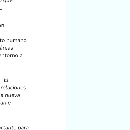
lo que
.
ón
ento humano
 áreas
entorno a
 “
El
 relaciones
na nueva
can e
rtante para