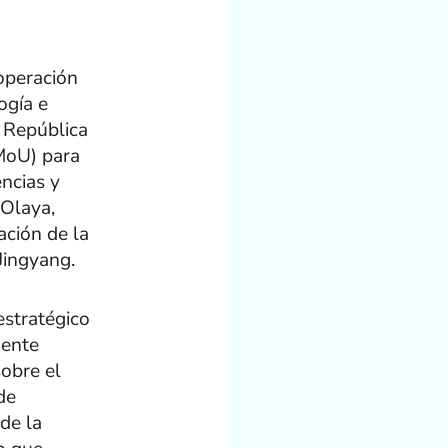
operación
ogía e
a República
MoU) para
encias y
 Olaya,
ación de la
Jingyang.
estratégico
dente
obre el
de
de la