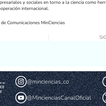
resariales y sociales en torno a la ciencia como her
cooperación internacional.
a de Comunicaciones MinCiencias
SI
@minciencias_co
@MincienciasCanalOficial