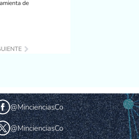
ramienta de
Next
GUIENTE
@MincienciasCo
@MincienciasCo