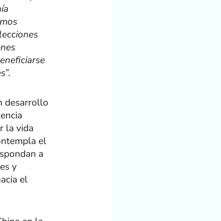
nía
amos
lecciones
enes
eneficiarse
s”.
 desarrollo
gencia
r la vida
ontempla el
espondan a
les y
acia el