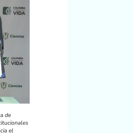
ta de
titucionales
cia el